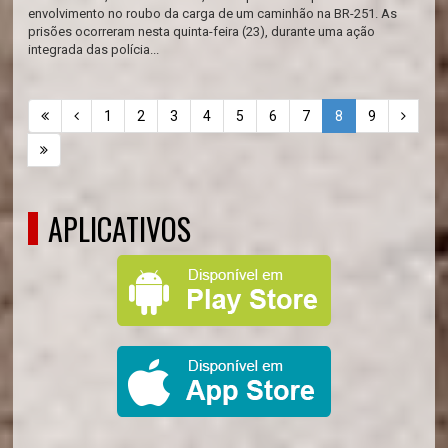
envolvimento no roubo da carga de um caminhão na BR-251. As
prisões ocorreram nesta quinta-feira (23), durante uma ação
integrada das polícia...
1
2
3
4
5
6
7
8
9
APLICATIVOS